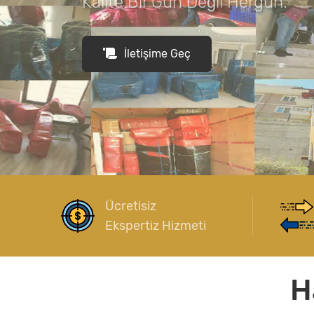
Kalite Bir Gün Değil Hergün.
İletişime Geç
Ücretisiz
Ekspertiz Hizmeti
H