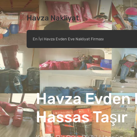
Havza Nakliyat
En İyi Havza Evden Eve Nakliyat Firması
Havza Evden 
Hassas Taşır