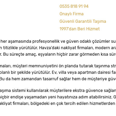
0535 818 91 94
Onaylı Firma
Güvenli Garantili Taşıma
1997’dan Beri Hizmet
 her aşamasında profesyonellik ve güven odaklı çözümler su
n titizlikle yürütülür. Havza’daki nakliyat firmaları, modern a
. Bu süreçte amaç, eşyaların hiçbir zarar görmeden kısa sür
maları, müşteri memnuniyetini ön planda tutarak taşınma stre
lanlı bir şekilde yürütülür. Ev, villa veya apartman dairesi f
. Bu da hem zamandan tasarruf sağlar hem de müşteriye güve
aşıma sistemi kullanılarak müşterilere ekstra güvence sağlanı
çbir endişe yaşamadan yeni hayatınıza adım atabilirsiniz. Gü
iyat firmaları, bölgedeki en çok tercih edilen hizmetlerden b