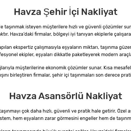
Havza Şehir İçi Nakliyat
çinde taşınmak isteyen müşterilere hızlı ve güvenli çözümler 
ır. Havza’daki firmalar, bölgeyi iyi tanıyan ekiplerle çalışarak
pılan ekspertiz çalışmasıyla eşyaların miktarı, taşınma güz
esyonel ekipler, eşyaları dikkatle paketleyerek modern araçl
tajlarıyla müşterilerine ekonomik çözümler sunar. Kısa mesafel
ını birleştiren firmalar, şehir içi taşınmaları son derece prati
Havza Asansörlü Nakliyat
 taşınmayı çok daha hızlı, güvenli ve pratik hale getirir. Öz
istem, hem eşyaların zarar görmesini engeller hem de taşınma