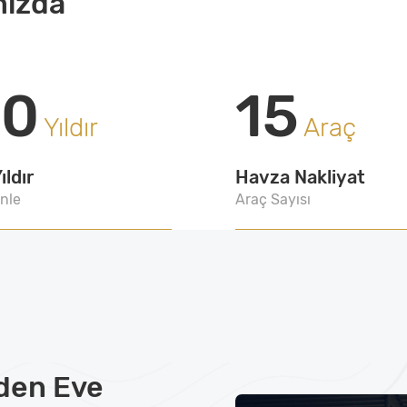
mızda
20
15
Yıldır
Araç
ıldır
Havza Nakliyat
nle
Araç Sayısı
den Eve