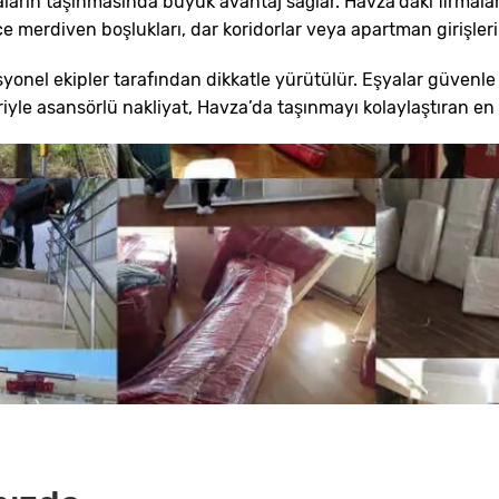
aların taşınmasında büyük avantaj sağlar. Havza’daki firmala
ce merdiven boşlukları, dar koridorlar veya apartman girişle
nel ekipler tarafından dikkatle yürütülür. Eşyalar güvenle ta
yle asansörlü nakliyat, Havza’da taşınmayı kolaylaştıran en et