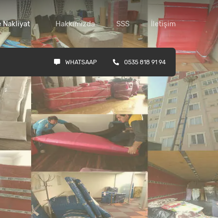
 Nakliyat
Hakkımızda
SSS
İletişim
WHATSAAP
0535 818 91 94