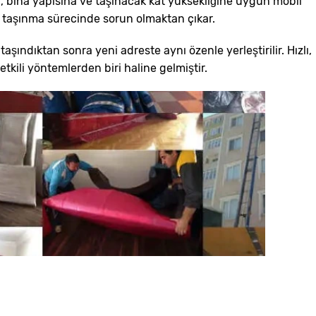
r, bina yapısına ve taşınacak kat yüksekliğine uygun mobil
ri taşınma sürecinde sorun olmaktan çıkar.
şındıktan sonra yeni adreste aynı özenle yerleştirilir. Hızlı,
kili yöntemlerden biri haline gelmiştir.