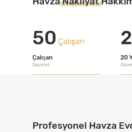
Havza
Nakliyat
Hakkı
50
Çalışan
Çalışan
20 Y
Sayımız
Güve
Profesyonel
Havza Ev