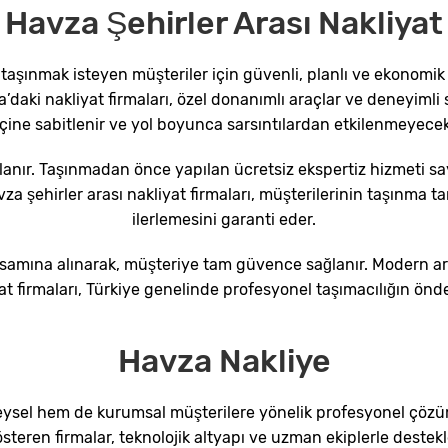
Havza Şehirler Arası Nakliyat
nda taşınmak isteyen müşteriler için güvenli, planlı ve ekonom
aki nakliyat firmaları, özel donanımlı araçlar ve deneyimli 
 içine sabitlenir ve yol boyunca sarsıntılardan etkilenmeyecek
lanır. Taşınmadan önce yapılan ücretsiz ekspertiz hizmeti say
vza şehirler arası nakliyat firmaları, müşterilerinin taşınm
ilerlemesini garanti eder.
apsamına alınarak, müşteriye tam güvence sağlanır. Modern ara
at firmaları, Türkiye genelinde profesyonel taşımacılığın önde
Havza Nakliye
ysel hem de kurumsal müşterilere yönelik profesyonel çözümle
gösteren firmalar, teknolojik altyapı ve uzman ekiplerle deste